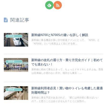
関連記事
新幹線N700とN700Sの違いを詳しく解説
新幹線・乗り物
新幹線に乗る機会が多い方や鉄道ファンにとって、「N700」と
「N700S」という名前はよく目にする存...
新幹線の改札の通り方・乗り方完全ガイド｜初めて
新幹線・乗り物
でも迷わない！
新幹線に初めて乗るときって、ちょっとドキドキしますよね。普段
は在来線しか使わない方や、地方から東京・...
新幹線利用者必見！買い物やトイレも考慮した最適
新幹線・乗り物
到着時間は？
新幹線に乗る予定があるけれど、「駅には何分前に着けばいい
の？」と思うことはありませんか？とくに女性の...