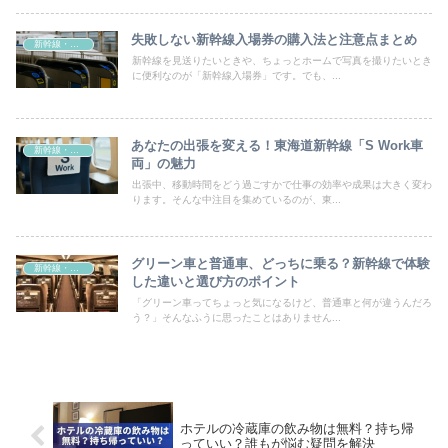
失敗しない新幹線入場券の購入法と注意点まとめ
新幹線・乗り物
新幹線を見送りたいときや、ちょっとホームで写真を撮りたいとき
に便利なのが「新幹線入場券」です。でも、...
あなたの出張を変える！東海道新幹線「S Work車
新幹線・乗り物
両」の魅力
出張中、移動時間をどう過ごすかで仕事の効率や成果は大きく変わ
ります。そんな中注目を集めているのが、東...
グリーン車と普通車、どっちに乗る？新幹線で体験
新幹線・乗り物
した違いと選び方のポイント
「グリーン車ってちょっと気になるけど、普通車と何が違うんだろ
う？」そんなふうに思ったことはありません...
ホテルの冷蔵庫の飲み物は無料？持ち帰
っていい？誰もが悩む疑問を解決