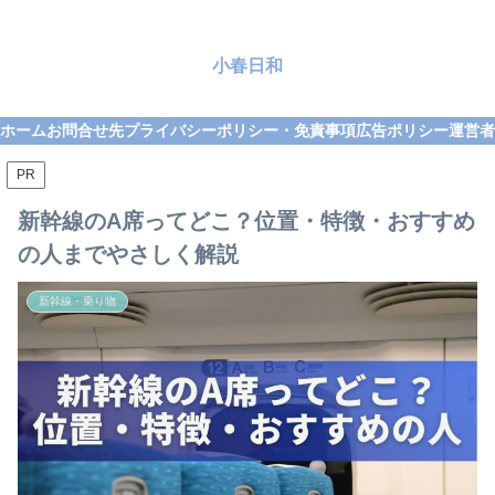
小春日和
ホーム
お問合せ先
プライバシーポリシー・免責事項
広告ポリシー
運営者
PR
新幹線のA席ってどこ？位置・特徴・おすすめ
の人までやさしく解説
新幹線・乗り物