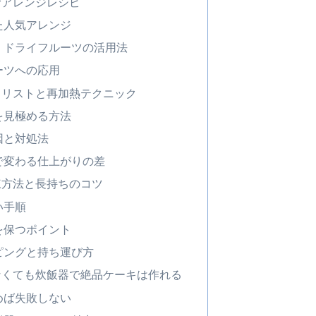
むアレンジレシピ
た人気アレンジ
・ドライフルーツの活用法
ーツへの応用
クリストと再加熱テクニック
を見極める方法
因と対処法
で変わる仕上がりの差
凍方法と長持ちのコツ
い手順
を保つポイント
ピングと持ち運び方
なくても炊飯器で絶品ケーキは作れる
めば失敗しない