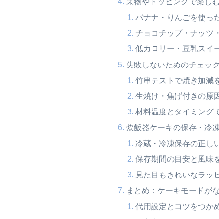
果物やトッピングで楽し
バナナ・りんごを使っ
チョコチップ・ナッツ
低カロリー・豆乳スイ
失敗しないためのチェッ
竹串テストで焼き加減
生焼け・焦げ付きの原
材料温度とタイミング
炊飯器ケーキの保存・冷
冷蔵・冷凍保存の正し
保存期間の目安と風味
見た目もきれいなラッ
まとめ：ケーキモードが
代用設定とコツをつか