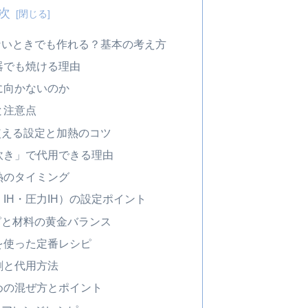
次
ないときでも作れる？基本の考え方
器でも焼ける理由
に向かないのか
と注意点
使える設定と加熱のコツ
炊き」で代用できる理由
熱のタイミング
IH・圧力IH）の設定ポイント
ピと材料の黄金バランス
を使った定番レシピ
割と代用方法
めの混ぜ方とポイント