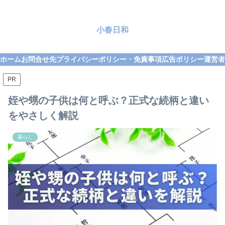
小春日和
ホーム
お問合せ先
プライバシーポリシー・免責事項
広告ポリシー
運営者
PR
姪や甥の子供は何と呼ぶ？正式な続柄と違い
をやさしく解説
暮らし