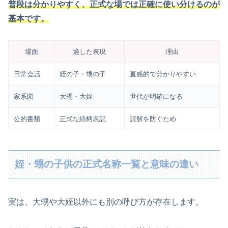
普段は分かりやすく、正式な場では正確に使い分けるのが
基本です。
場面
適した表現
理由
日常会話
姪の子・甥の子
直感的で分かりやすい
家系図
大甥・大姪
世代が明確になる
公的書類
正式な続柄表記
誤解を防ぐため
姪・甥の子供の正式名称一覧と意味の違い
実は、大甥や大姪以外にも別の呼び方が存在します。