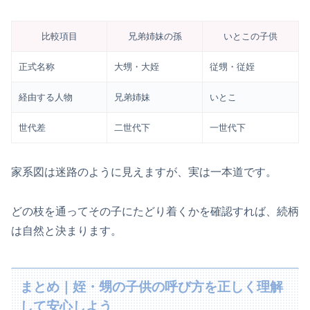
比較項目
兄弟姉妹の孫
いとこの子供
正式名称
大甥・大姪
従甥・従姪
経由する人物
兄弟姉妹
いとこ
世代差
二世代下
一世代下
家系図は迷路のように見えますが、実は一本道です。
どの枝を通ってその子にたどり着くかを確認すれば、続柄
は自然と決まります。
まとめ｜姪・甥の子供の呼び方を正しく理解
して安心しよう