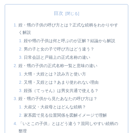
目次
姪・甥の子供の呼び方とは？正式な続柄をわかりやす
く解説
姪や甥の子供は何と呼ぶのが正解？結論から解説
男の子と女の子で呼び方はどう違う？
日常会話と戸籍上の正式名称の違い
姪・甥の子供の正式名称一覧と意味の違い
大甥・大姪とは？読み方と使い方
又甥・又姪とは？あまり使われない理由
姪孫（てっそん）は男女共通で使える？
姪・甥の子供から見たあなたの呼び方は？
大叔父・大叔母とはどんな続柄？
家系図で見る位置関係を図解イメージで理解
「いとこの子供」とはどう違う？混同しやすい続柄の
整理