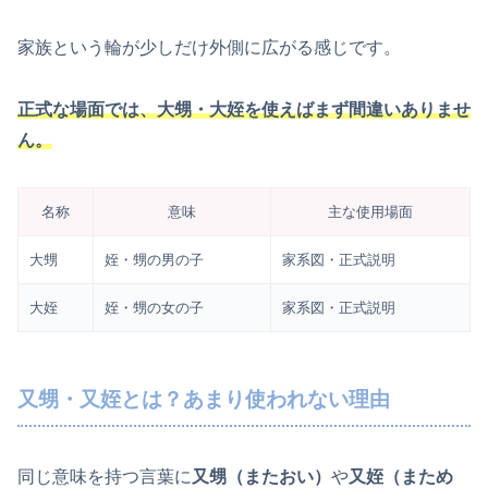
家族という輪が少しだけ外側に広がる感じです。
正式な場面では、大甥・大姪を使えばまず間違いありませ
ん。
名称
意味
主な使用場面
大甥
姪・甥の男の子
家系図・正式説明
大姪
姪・甥の女の子
家系図・正式説明
又甥・又姪とは？あまり使われない理由
同じ意味を持つ言葉に
又甥（またおい）
や
又姪（まため