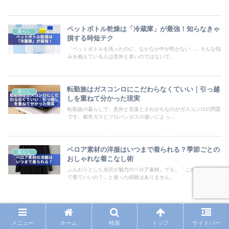
ペットボトル乾燥は「冷蔵庫」が最強！知らなきゃ
暮らし
損する時短テク
「ペットボトルを洗ったのに、なかなか中が乾かない…」そんな悩
みを抱えている人は意外と多いのではないで...
転勤族はガスコンロにこだわらなくていい｜引っ越
暮らし
しを重ねて分かった現実
転勤族の暮らしで、意外と見落とされがちなのがガスコンロの問題
です。都市ガスとプロパンガスの違いによっ...
ベロア素材の洋服はいつまで着られる？季節ごとの
暮らし
おしゃれな着こなし術
ふんわりとした光沢が魅力のベロア素材。でも、「この服、いつま
で着ていいの？」と迷った経験はありません...
メニュー
ホーム
検索
トップ
サイドバー