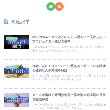
関連記事
200ANSIルーメンはどのくらい明るい？失敗しない
暮らし
プロジェクター選びの基準
「200ANSIルーメンって、結局どのくらい明るいの？」と疑問に
思ったことはありませんか。プロジェク...
行者にんにくはスーパーで買える？売っている時期
暮らし
と確実な入手方法を解説
春になると話題にのぼる行者にんにくですが、いざ買おうとすると
スーパーで見つからず困った経験はありませ...
アイスが溶ける時間は何分？保冷剤や気温別の目安
暮らし
を徹底解説
スーパーで買ったアイスが、家に着く前に溶けてしまった経験はあ
りませんか。気温や環境によって、アイスが...