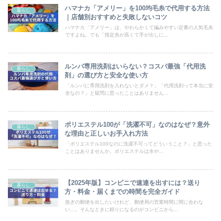
ハマナカ「アメリー」を100均毛糸で代用する方法
暮らし
｜店舗別おすすめと失敗しないコツ
ハマナカ「アメリー」は、やわらかくて編みやすい定番の人気毛糸
ですよね。でも「指定糸が高くて手が出しに...
ルンバ専用洗剤はいらない？コスパ最強「代用洗
暮らし
剤」の選び方と安全な使い方
「ルンバに専用洗剤を入れないとダメ？」「代用洗剤って本当に安
全なの？」と疑問に思ったことはありません...
ポリエステル100が「洗濯不可」なのはなぜ？意外
暮らし
な理由と正しいお手入れ方法
「ポリエステル100なのに洗濯不可ってどういうこと？」と思った
ことはありませんか。ポリエステルは水や...
【2025年版】コンビニで速達を出すには？送り
暮らし
方・料金・届くまでの時間を完全ガイド
急ぎの郵便を出したいけれど、郵便局の営業時間に間に合わな
い…。そんなときに頼りになるのがコンビニから...