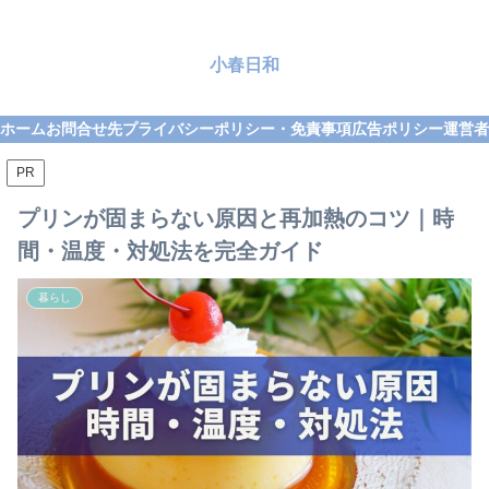
小春日和
ホーム
お問合せ先
プライバシーポリシー・免責事項
広告ポリシー
運営者
PR
プリンが固まらない原因と再加熱のコツ｜時
間・温度・対処法を完全ガイド
暮らし