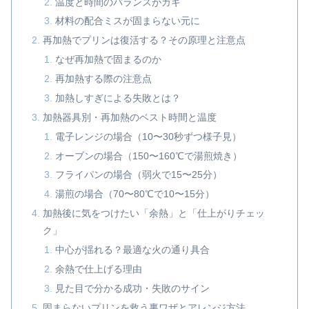
温度と時間のバランスがカギ
材料の配合ミスが固まらない元に
再加熱でプリンは復活する？その原理と注意点
なぜ再加熱で固まるのか
再加熱する際の注意点
加熱しすぎによる失敗とは？
加熱器具別・再加熱のベスト時間と温度
電子レンジの場合（10〜30秒ずつ様子見）
オーブンの場合（150〜160℃で湯煎焼き）
フライパンの場合（弱火で15〜25分）
湯煎の場合（70〜80℃で10〜15分）
加熱後に気をつけたい「余熱」と「仕上がりチェッ
ク」
中心が揺れる？最適な火の通り具合
余熱で仕上げる理由
見た目で分かる成功・失敗のサイン
固まらないプリンを救う裏ワザとアレンジ方法