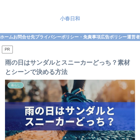
小春日和
ホーム
お問合せ先
プライバシーポリシー・免責事項
広告ポリシー
運営者
PR
雨の日はサンダルとスニーカーどっち？素材
とシーンで決める方法
暮らし