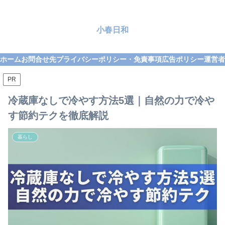
小春日和
ホーム
お問合せ先
プライバシーポリシー・免責事項
広告ポリシー
運営者
PR
冷蔵庫なしで冷やす方法5選｜自然の力で冷や
す節約テクを徹底解説
暮らし