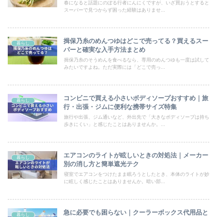
春になると話題にのぼる行者にんにくですが、いざ買おうとすると
スーパーで見つからず困った経験はありませ...
揖保乃糸のめんつゆはどこで売ってる？買えるスー
暮らし
パーと確実な入手方法まとめ
揖保乃糸のそうめんを食べるなら、専用のめんつゆも一度は試して
みたいですよね。ただ実際には「どこで売っ...
コンビニで買える小さいボディソープおすすめ｜旅
暮らし
行・出張・ジムに便利な携帯サイズ特集
旅行や出張、ジム通いなど、外出先で「大きなボディソープは持ち
歩きにくい」と感じたことはありませんか。...
エアコンのライトが眩しいときの対処法｜メーカー
暮らし
別の消し方と簡単遮光テク
寝室でエアコンをつけたまま眠ろうとしたとき、本体のライトが妙
に眩しく感じたことはありませんか。暗い部...
急に必要でも困らない｜クーラーボックス代用品と
暮らし