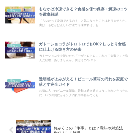
もなかは冷凍できる？食感を保つ保存・解凍のコツ
暮らし
を徹底解説
「もなかって冷凍できるの？」と気になったことはありませんか。
実は、もなかは正しい方法で冷凍すれば、お...
ガトーショコラがトロトロでもOK？しっとり食感
暮らし
に仕上げる焼き方の秘密
ガトーショコラを焼いたら「中がトロトロ…これって失敗？」と悩
んだ経験、ありませんか。実はその“トロト...
透明感がよみがえる！ビニール筆箱の汚れを家庭で
暮らし
落とす完全ガイド
お気に入りのビニール筆箱、最初は透き通るようにきれいだったの
に、いつの間にかインク汚れや手あかでくも...
おみくじの「争事」とは？意味や対処法
をやさしく解説