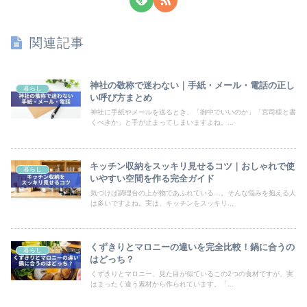
関連記事
神社の敬称で迷わない｜手紙・メール・電話の正し
暮らし
い呼び方まとめ
神社に手紙やメールを送るとき、「御中でいいのか」「宮司様と書
くべきか」と手が止まってしまいますよね。...
キッチン収納をスッキリ見せるコツ｜おしゃれで使
暮らし
いやすい空間を作る完全ガイド
気づけば調理台の上が物であふれている…。そんな悩みを抱える人
は多いですよね。実は、キッチンをスッキリ...
くずきりとマロニーの違いを完全比較！鍋に合うの
暮らし
はどっち？
くずきりとマロニー、見た目が似ているこの2つの食材ですが、実
はまったく違う素材から作られています。「...