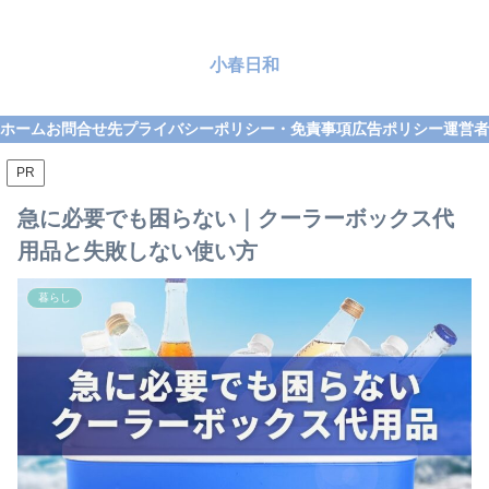
小春日和
ホーム
お問合せ先
プライバシーポリシー・免責事項
広告ポリシー
運営者
PR
急に必要でも困らない｜クーラーボックス代
用品と失敗しない使い方
暮らし